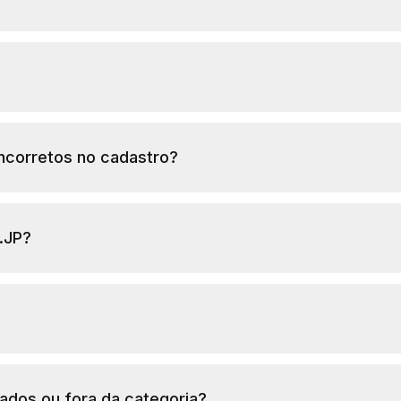
incorretos no cadastro?
.JP?
ados ou fora da categoria?