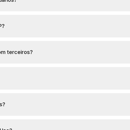
P?
om terceiros?
as?