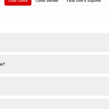
Criar Conta
Como Vender
Falar com o Suporte
te?