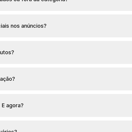
iais nos anúncios?
dutos?
sação?
 E agora?
uários?