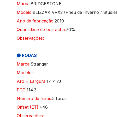
Marca:
BRIDGESTONE
Modelo:
BLIZZAK VRX2 (Pneu de Inverno / Studle
Ano de fabricação:
2019
Quantidade de borracha:
70%
Observações:
● RODAS
Marca:
Stranger
Modelo:
-
Aro × Largura:
17 × 7J
PCD:
114.3
Número de furos:
5 furos
Offset (ET):
+48
Observações: