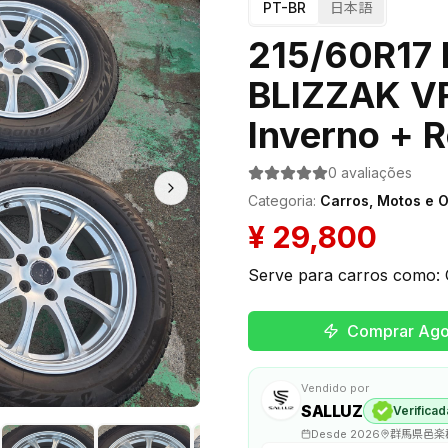
PT-BR
日本語
215/60R17
BLIZZAK V
Inverno + 
0
avaliações
Categoria
:
Carros, Motos e 
¥
29,800
Serve para carros como: C
Comprar Ago
Vendido por
SALLUZ
Verificad
Desde
2026
群馬県邑楽郡大