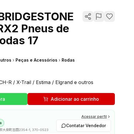
 BRIDGESTONE
RX2 Pneus de
Rodas 17
Outros
›
Peças e Acessórios
›
Rodas
H-R / X-Trail / Estima / Elgrand e outros
ra
Adicionar ao carrinho
Acessar perfil
a
Contatar Vendedor
泉町吉田2354-1, 370-0523