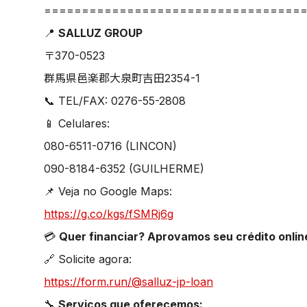
==================================
📍
SALLUZ GROUP
〒370-0523
群馬県邑楽郡大泉町吉田2354-1
📞 TEL/FAX: 0276-55-2808
📱 Celulares:
080-6511-0716 (LINCON)
090-8184-6352 (GUILHERME)
📌 Veja no Google Maps:
https://g.co/kgs/fSMRj6g
💳
Quer financiar? Aprovamos seu crédito onlin
🔗 Solicite agora:
https://form.run/@salluz-jp-loan
🔧
Serviços que oferecemos: