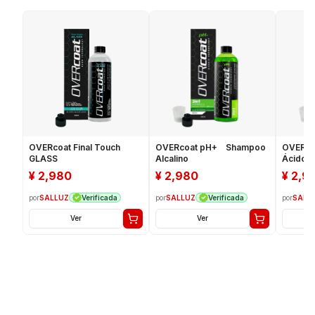
OVERcoat Final Touch
OVERcoat pH+ Shampoo
OVERco
GLASS
Alcalino
Ácido
¥
2,980
¥
2,980
¥
2,9
por
SALLUZ
por
SALLUZ
por
SALL
Verificada
Verificada
Ver
Ver