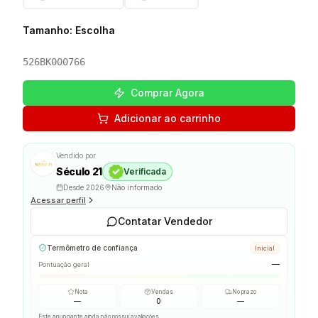
Tamanho
:
Escolha
526BK000766
Comprar Agora
Adicionar ao carrinho
Vendido por
Século 21
Verificada
Desde
2026
Não informado
Acessar perfil
Contatar Vendedor
Termômetro de confiança
Inicial
—
Pontuação geral
Nota
Vendas
No prazo
—
0
—
Este anunciante ainda não possui avaliações.