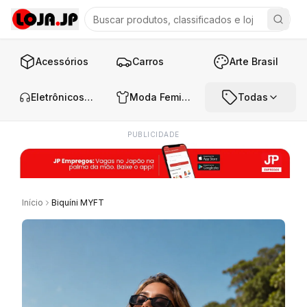
Acessórios
Carros
Arte Brasil
Eletrônicos e Áudio
Moda Feminina
Todas
PUBLICIDADE
Início
Biquíni MYFT