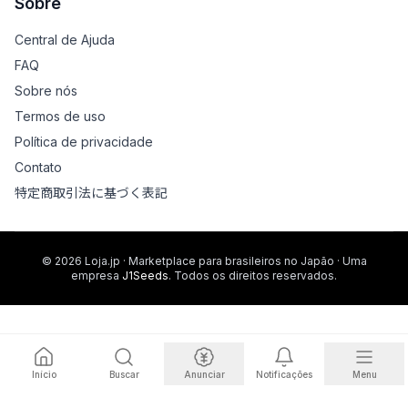
Sobre
Central de Ajuda
FAQ
Sobre nós
Termos de uso
Política de privacidade
Contato
特定商取引法に基づく表記
© 2026 Loja.jp · Marketplace para brasileiros no Japão · Uma
empresa
J1Seeds
. Todos os direitos reservados.
Início
Buscar
Anunciar
Notificações
Menu