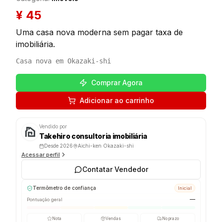
¥
45
Uma casa nova moderna sem pagar taxa de
imobiliária.
Casa nova em Okazaki-shi
Comprar Agora
Adicionar ao carrinho
Vendido por
Takehiro consultoria imobiliária
Desde
2026
Aichi-ken Okazaki-shi
Acessar perfil
Contatar Vendedor
Termômetro de confiança
Inicial
—
Pontuação geral
Nota
Vendas
No prazo