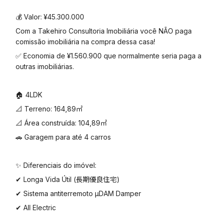
💰 Valor: ¥45.300.000
Com a Takehiro Consultoria Imobiliária você NÃO paga
comissão imobiliária na compra dessa casa!
✅ Economia de ¥1.560.900 que normalmente seria paga a
outras imobiliárias.
🏠 4LDK
📐 Terreno: 164,89㎡
📐 Área construída: 104,89㎡
🚗 Garagem para até 4 carros
✨ Diferenciais do imóvel:
✔ Longa Vida Útil (長期優良住宅)
✔ Sistema antiterremoto μDAM Damper
✔ All Electric