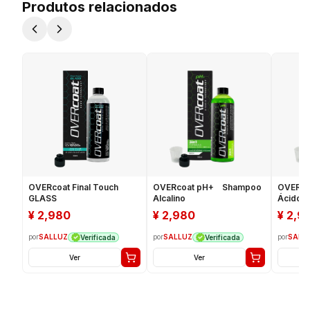
Produtos relacionados
OVERcoat Final Touch
OVERcoat pH+ Shampoo
OVERco
GLASS
Alcalino
Ácido
¥
2,980
¥
2,980
¥
2,9
por
SALLUZ
por
SALLUZ
por
SALL
Verificada
Verificada
Ver
Ver