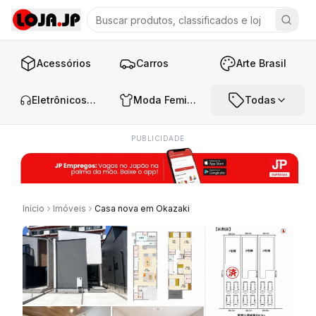
Acessórios
Carros
Arte Brasil
Eletrônicos e Áudio
Moda Feminina
Todas
PUBLICIDADE
Início
Imóveis
Casa nova em Okazaki