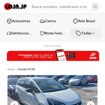
Acessórios
Carros
Arte Brasil
Eletrônicos e Áudio
Moda Feminina
Todas
PUBLICIDADE
Início
Honda Fit RS