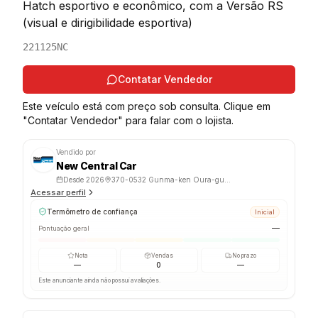
Hatch esportivo e econômico, com a Versão RS
(visual e dirigibilidade esportiva)
221125NC
Contatar Vendedor
Este veículo está com preço sob consulta. Clique em
"Contatar Vendedor" para falar com o lojista.
Vendido por
New Central Car
Desde
2026
370-0532 Gunma-ken Oura-gun Oizumi-machi Sakata 198-2
Acessar perfil
Termômetro de confiança
Inicial
—
Pontuação geral
Nota
Vendas
No prazo
—
0
—
Este anunciante ainda não possui avaliações.