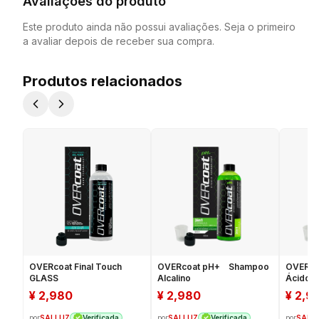
Avaliações do produto
Este produto ainda não possui avaliações. Seja o primeiro
a avaliar depois de receber sua compra.
Produtos relacionados
OVERcoat Final Touch
OVERcoat pH+ Shampoo
OVERco
GLASS
Alcalino
Ácido
¥
2,980
¥
2,980
¥
2,9
por
SALLUZ
por
SALLUZ
por
SALL
Verificada
Verificada