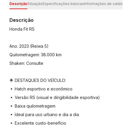
Descrição
Situação
Especificações básicas
Informações de catálogo
Es
Descrição
Honda Fit RS
Ano: 2023 (Reiwa 5)
Quilometragem: 38.000 km
Shaken: Consulte
🌟 DESTAQUES DO VEÍCULO:
▪️ Hatch esportivo e econômico
▪️ Versão RS (visual e dirigibilidade esportiva)
▪️ Baixa quilometragem
▪️ Ideal para uso urbano e dia a dia
▪️ Excelente custo-benefício