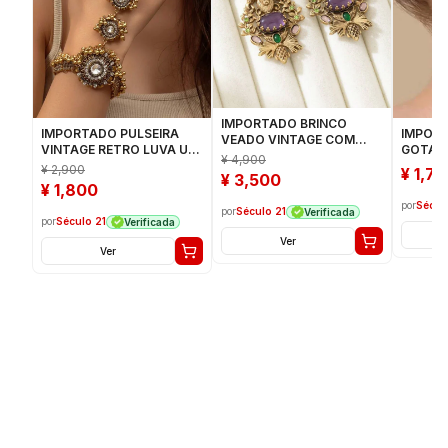
IMPORTADO BRINCO
IMPOR
IMPORTADO PULSEIRA
VEADO VINTAGE COM
GOTA M
VINTAGE RETRO LUVA UM
STRASS 21032025-12
¥
4,900
DEDO 22032025-5
¥
2,900
¥
1,7
¥
3,500
¥
1,800
por
Sécul
por
Século 21
Verificada
por
Século 21
Verificada
Ver
Ver