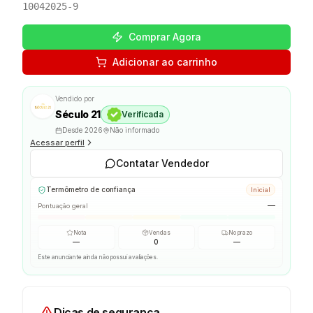
10042025-9
Comprar Agora
Adicionar ao carrinho
Vendido por
Século 21
Verificada
Desde
2026
Não informado
Acessar perfil
Contatar Vendedor
Termômetro de confiança
Inicial
—
Pontuação geral
Nota
Vendas
No prazo
—
0
—
Este anunciante ainda não possui avaliações.
Dicas de segurança