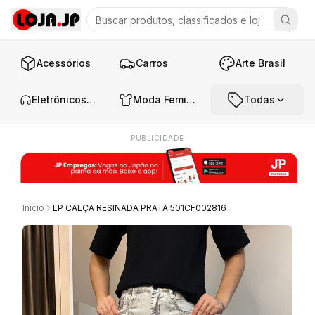
Acessórios
Carros
Arte Brasil
Eletrônicos e Áudio
Moda Feminina
Todas
PUBLICIDADE
Início
LP CALÇA RESINADA PRATA 501CF002816