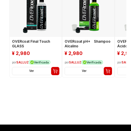
OVERcoat Final Touch
OVERcoat pH+ Shampoo
OVERco
GLASS
Alcalino
Ácido
¥
2,980
¥
2,980
¥
2,9
por
SALLUZ
por
SALLUZ
por
SALL
Verificada
Verificada
Ver
Ver