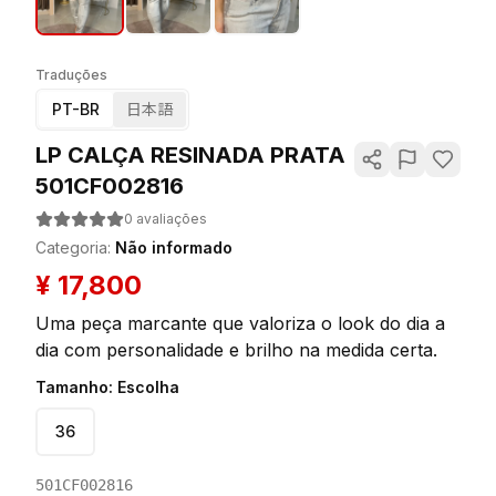
Traduções
PT-BR
日本語
LP CALÇA RESINADA PRATA
501CF002816
0
avaliações
Categoria
:
Não informado
¥
17,800
Uma peça marcante que valoriza o look do dia a
dia com personalidade e brilho na medida certa.
Tamanho
:
Escolha
36
501CF002816