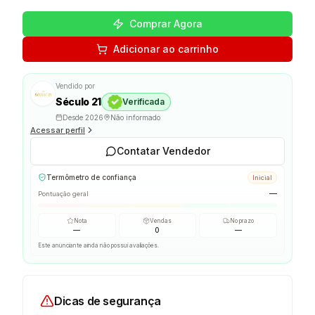
Comprar Agora
Adicionar ao carrinho
Vendido por
Século 21
Verificada
Desde
2026
Não informado
Acessar perfil
Contatar Vendedor
Termômetro de confiança
Inicial
—
Pontuação geral
Nota
Vendas
No prazo
—
0
—
Este anunciante ainda não possui avaliações.
Dicas de segurança