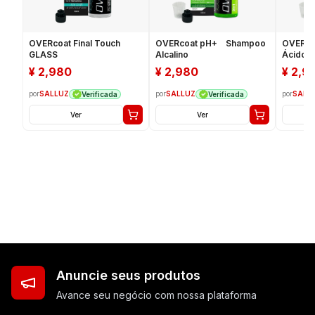
OVERcoat Final Touch
OVERcoat pH+ Shampoo
OVERco
GLASS
Alcalino
Ácido
¥
2,980
¥
2,980
¥
2,9
por
SALLUZ
por
SALLUZ
por
SALL
Verificada
Verificada
Ver
Ver
Anuncie seus produtos
Avance seu negócio com nossa plataforma