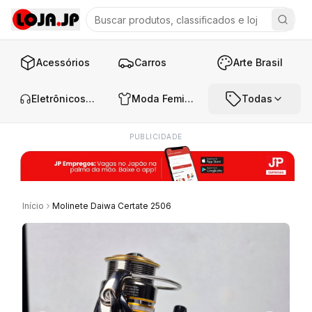
Acessórios
Carros
Arte Brasil
Eletrônicos e Áudio
Moda Feminina
Todas
PUBLICIDADE
Início
Molinete Daiwa Certate 2506