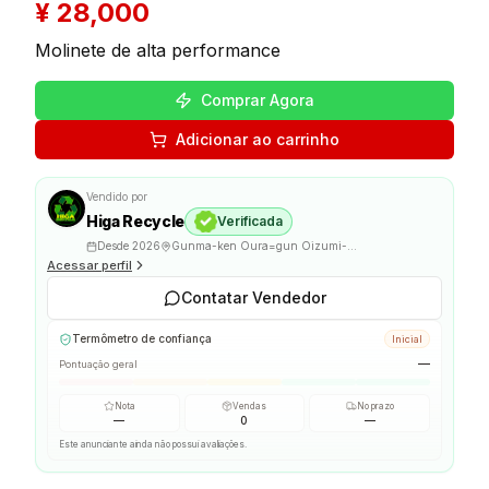
¥
28,000
Molinete de alta performance
Comprar Agora
Adicionar ao carrinho
Vendido por
Higa Recycle
Verificada
Desde
2026
Gunma-ken Oura=gun Oizumi-machi
Acessar perfil
Contatar Vendedor
Termômetro de confiança
Inicial
—
Pontuação geral
Nota
Vendas
No prazo
—
0
—
Este anunciante ainda não possui avaliações.