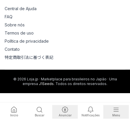
Central de Ajuda
FAQ
Sobre nós
Termos de uso
Política de privacidade
Contato
特定商取引法に基づく表記
© 2026 Loja.jp · Marketplace para brasileiros no Japão · Uma
empresa
J1Seeds
. Todos os direitos reservados.
Início
Buscar
Anunciar
Notificações
Menu