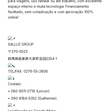
para viagens, uso familiar ou até trabalho, com excelente
espaço interno e muita tecnologia. Financiamento
facilitado, sem complicação e com aprovação 100%
online!
SALLUZ GROUP
〒370-0523
群馬県邑楽郡大泉町吉田2354-1
TEL/FAX: 0276-55-2808
Contato:
• 080-6511-0716 (Lincon)
• 090-8184-6352 (Guilherme)
Localização no Google Maps: