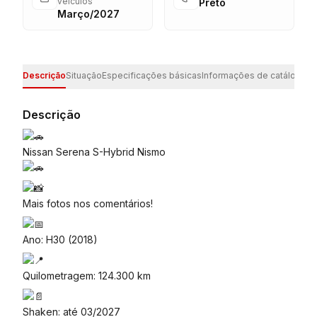
veículos
Preto
Março/2027
Descrição
Situação
Especificações básicas
Informações de catálogo
Es
Descrição
Nissan Serena S-Hybrid Nismo
Mais fotos nos comentários!
Ano: H30 (2018)
Quilometragem: 124.300 km
Shaken: até 03/2027