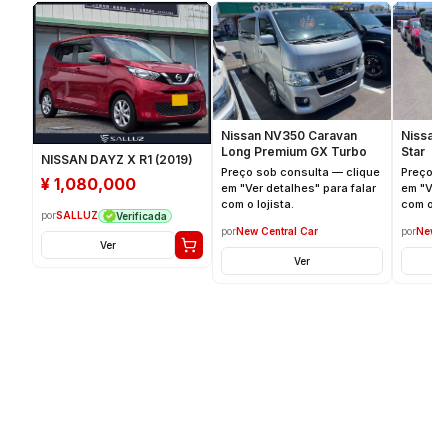
Nissan NV350 Caravan
Nissan 
Long Premium GX Turbo
Star
NISSAN DAYZ X R1 (2019)
Preço sob consulta — clique
Preço s
¥
1,080,000
em "Ver detalhes" para falar
em "Ver 
com o lojista.
com o loj
por
SALLUZ
Verificada
por
New Central Car
por
New C
Ver
Ver