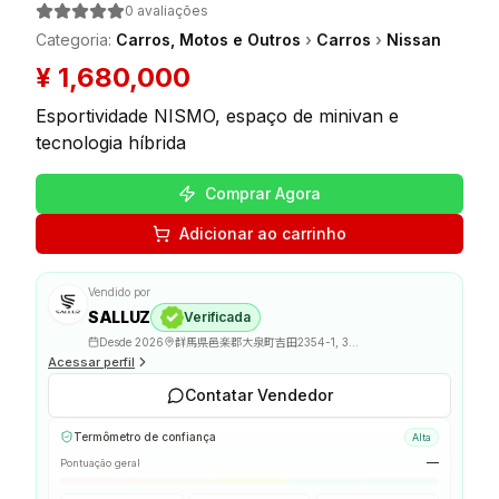
0
avaliações
Categoria
:
Carros, Motos e Outros
›
Carros
›
Nissan
¥
1,680,000
Esportividade NISMO, espaço de minivan e
tecnologia híbrida
Comprar Agora
Adicionar ao carrinho
Vendido por
SALLUZ
Verificada
Desde
2026
群馬県邑楽郡大泉町吉田2354-1, 370-0523
Acessar perfil
Contatar Vendedor
Termômetro de confiança
Alta
—
Pontuação geral