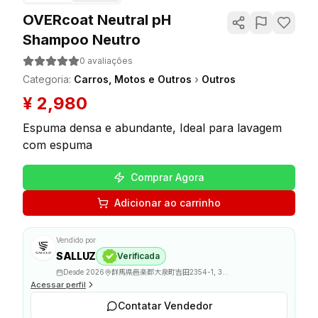
OVERcoat Neutral pH
Shampoo Neutro
0
avaliações
Categoria
:
Carros, Motos e Outros
›
Outros
¥
2,980
Espuma densa e abundante, Ideal para lavagem
com espuma
Comprar Agora
Adicionar ao carrinho
Vendido por
SALLUZ
Verificada
Desde
2026
群馬県邑楽郡大泉町吉田2354-1, 370-0523
Acessar perfil
Contatar Vendedor