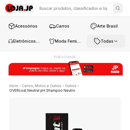
Acessórios
Carros
Arte Brasil
Eletrônicos e Áudio
Moda Feminina
Todas
PUBLICIDADE
Início
Carros, Motos e Outros
Outros
OVERcoat Neutral pH Shampoo Neutro