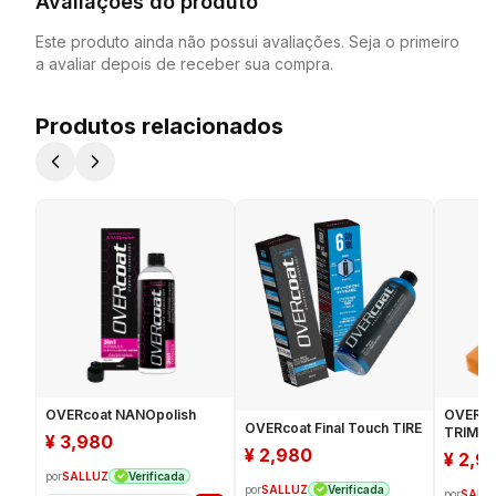
Avaliações do produto
Este produto ainda não possui avaliações. Seja o primeiro
a avaliar depois de receber sua compra.
Produtos relacionados
OVERcoat NANOpolish
OVERcoa
OVERcoat Final Touch TIRE
TRIM
¥
3,980
¥
2,980
¥
2,9
por
SALLUZ
Verificada
por
SALLUZ
Verificada
por
SALL