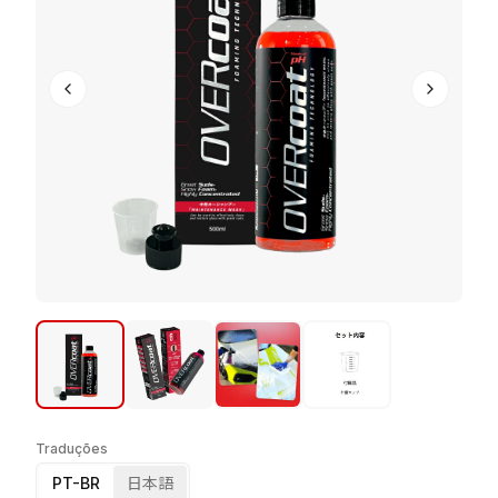
Traduções
PT-BR
日本語