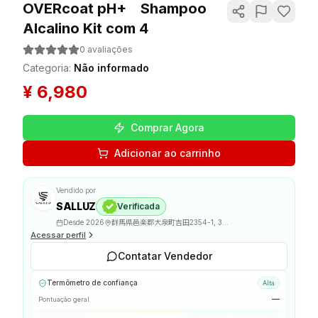
OVERcoat pH+ Shampoo
Alcalino Kit com 4
0
avaliações
Categoria
:
Não informado
¥
6,980
Comprar Agora
Adicionar ao carrinho
Vendido por
SALLUZ
Verificada
Desde
2026
群馬県邑楽郡大泉町吉田2354-1, 370-0523
Acessar perfil
Contatar Vendedor
Termômetro de confiança
Alta
—
Pontuação geral