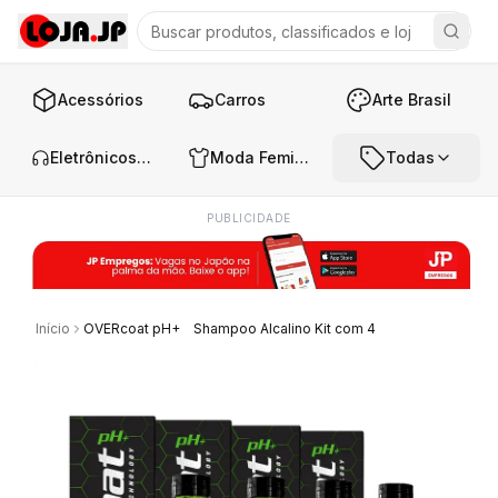
Acessórios
Carros
Arte Brasil
Eletrônicos e Áudio
Moda Feminina
Todas
PUBLICIDADE
Início
OVERcoat pH+ Shampoo Alcalino Kit com 4