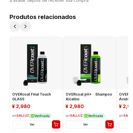
a avaliar depois de receber sua compra.
Produtos relacionados
OVERcoat Final Touch
OVERcoat pH+ Shampoo
OVERco
GLASS
Alcalino
Ácido
¥
2,980
¥
2,980
¥
2,9
por
SALLUZ
por
SALLUZ
por
SALL
Verificada
Verificada
Ver
Ver