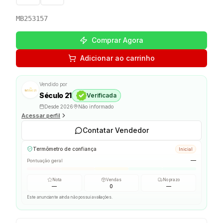
MB253157
Comprar Agora
Adicionar ao carrinho
Vendido por
Século 21
Verificada
Desde
2026
Não informado
Acessar perfil
Contatar Vendedor
Termômetro de confiança
Inicial
—
Pontuação geral
Nota
Vendas
No prazo
—
0
—
Este anunciante ainda não possui avaliações.