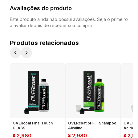
Avaliações do produto
Este produto ainda não possui avaliações. Seja o primeiro
a avaliar depois de receber sua compra.
Produtos relacionados
OVERcoat Final Touch
OVERcoat pH+ Shampoo
OVERco
GLASS
Alcalino
Ácido
¥
2,980
¥
2,980
¥
2,9