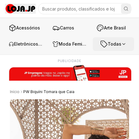
Acessórios
Carros
Arte Brasil
Eletrônicos e Áudio
Moda Feminina
Todas
PUBLICIDADE
Início
PW Biquíni Tomara que Caia