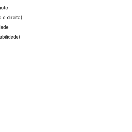
moto
 e direito)
dade
bilidade)