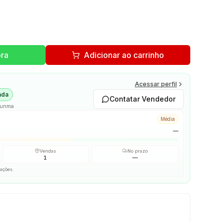
ra
Adicionar ao carrinho
Acessar perfil
ada
Contatar Vendedor
Gunma
Média
—
Vendas
No prazo
1
—
iações.