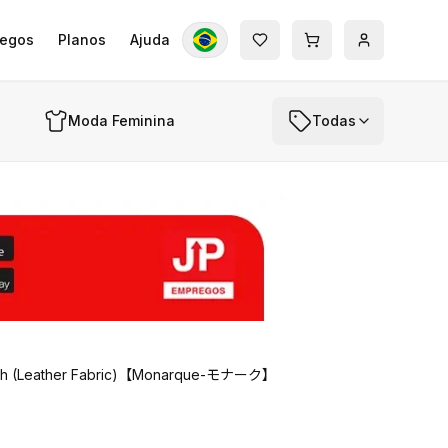
egos
Planos
Ajuda
Moda Feminina
Todas
uetooth (Leather Fabric)【Monarque-モナーク】