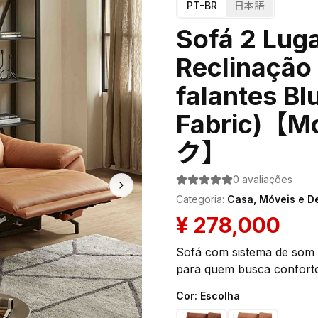
PT-BR
日本語
Sofá 2 Lug
Reclinação 
falantes Bl
Fabric)【
ク】
0
avaliações
Categoria
:
Casa, Móveis e D
¥
278,000
Sofá com sistema de som B
para quem busca confort
Cor
:
Escolha