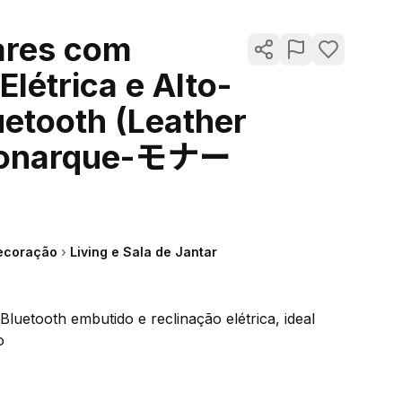
ares com
Elétrica e Alto-
uetooth (Leather
Monarque-モナー
ecoração
›
Living e Sala de Jantar
luetooth embutido e reclinação elétrica, ideal
o