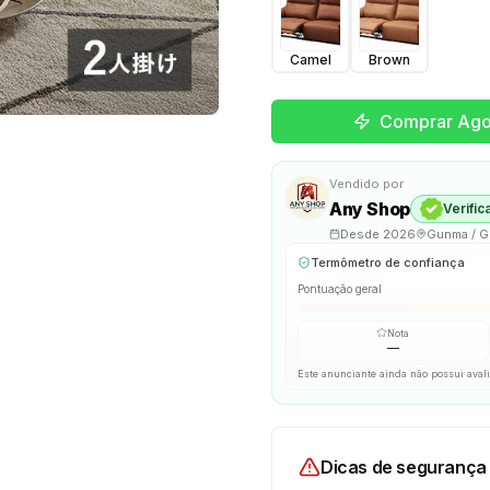
Camel
Brown
Comprar Ago
Vendido por
Any Shop
Verific
Desde
2026
Gunma / 
Termômetro de confiança
Pontuação geral
Nota
—
Este anunciante ainda não possui aval
Dicas de segurança