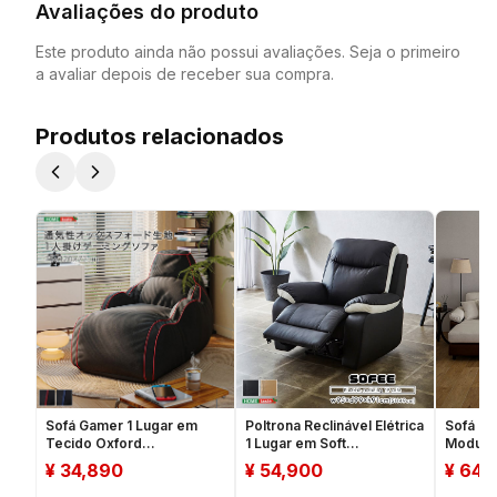
Avaliações do produto
Este produto ainda não possui avaliações. Seja o primeiro
a avaliar depois de receber sua compra.
Produtos relacionados
Sofá Gamer 1 Lugar em
Poltrona Reclinável Elétrica
Sofá de
Tecido Oxford
1 Lugar em Soft
Modula
Respirável【Gaming
Leather【Comfort】
(Fabri
¥
34,890
¥
54,900
¥
64,
Comfort】