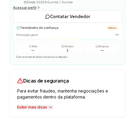
Desde
2026
Gunma / Gunma
Acessar perfil
Contatar Vendedor
Termômetro de confiança
Média
—
Pontuação geral
Nota
Vendas
No prazo
—
1
—
Este anunciante ainda não possui avaliações.
Dicas de segurança
Para evitar fraudes, mantenha negociações e
pagamentos dentro da plataforma.
Exibir mais dicas