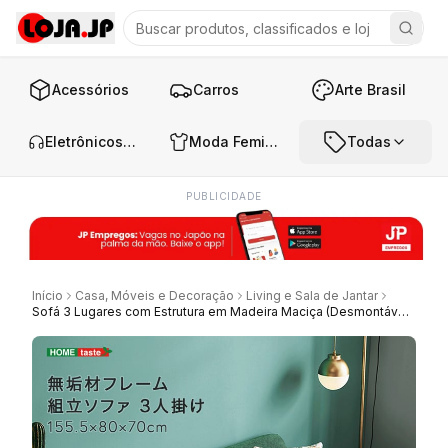
Acessórios
Carros
Arte Brasil
Eletrônicos e Áudio
Moda Feminina
Todas
PUBLICIDADE
Início
Casa, Móveis e Decoração
Living e Sala de Jantar
Sofá 3 Lugares com Estrutura em Madeira Maciça (Desmontável)【Natural】