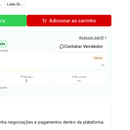
kBrown
reito Camel
Lado Direito DarkBrown
ra
Adicionar ao carrinho
Acessar perfil
ada
Contatar Vendedor
Gunma
Média
—
Vendas
No prazo
1
—
iações.
tenha negociações e pagamentos dentro da plataforma.