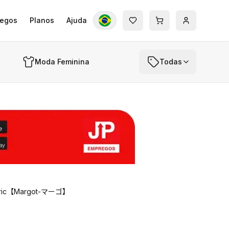
egos
Planos
Ajuda
Moda Feminina
Todas
 Fabric【Margot-マーゴ】