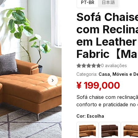
PT-BR
日本語
Sofá Chais
com Reclina
em Leather
Fabric【M
0
avaliações
Categoria
:
Casa, Móveis e D
¥
199,000
Sofá chaise com reclinaçã
conforto e praticidade no d
Cor
:
Escolha