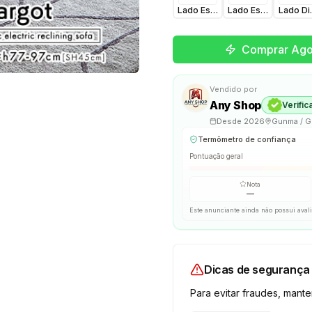
Lado Esquerdo Camel
Lado Esquerdo Dar
Lado Di
Comprar Ago
Vendido por
Any Shop
Verific
Desde
2026
Gunma / 
Termômetro de confiança
Pontuação geral
Nota
—
Este anunciante ainda não possui aval
Dicas de segurança
Para evitar fraudes, man