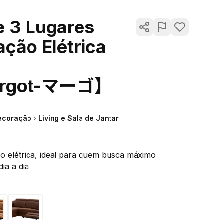
e 3 Lugares
ção Elétrica
argot-マーゴ】
ecoração
›
Living e Sala de Jantar
o elétrica, ideal para quem busca máximo
ia a dia