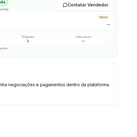
ada
Contatar Vendedor
Gunma
Média
—
Vendas
No prazo
1
—
iações.
tenha negociações e pagamentos dentro da plataforma.