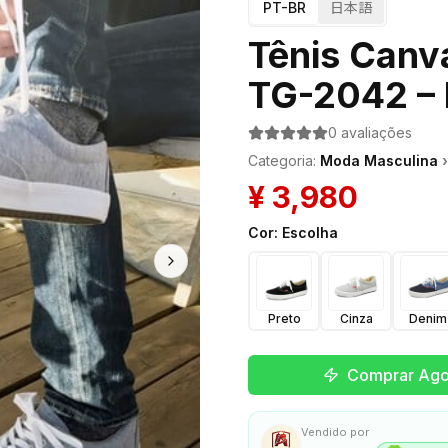
PT-BR
日本語
Tênis Can
TG-2042 – 
0
avaliações
Categoria
:
Moda Masculina
›
¥
3,980
Cor
:
Escolha
Preto
Cinza
Denim
Comprar Ago
Vendido por