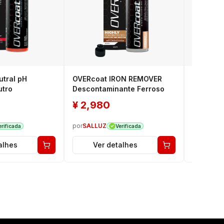
tral pH
OVERcoat IRON REMOVER
OVERcoa
tro
Descontaminante Ferroso
Spray D
¥
2,980
¥
2,9
por
SALLUZ
por
SALLU
erificada
Verificada
alhes
Ver detalhes
Ver