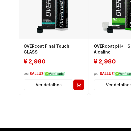
OVERcoat Final Touch
OVERcoat pH+ 
GLASS
Alcalino
¥
2,980
¥
2,980
por
SALLUZ
por
SALLUZ
Verificada
Verifica
Ver detalhes
Ver detalhe