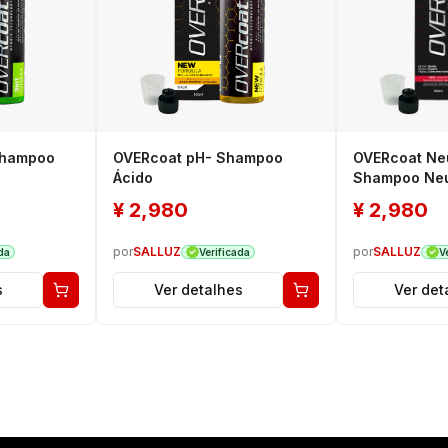
Shampoo
OVERcoat pH- Shampoo
OVERcoat Neu
Ácido
Shampoo Neu
¥
2,980
¥
2,980
por
SALLUZ
por
SALLUZ
da
Verificada
V
s
Ver detalhes
Ver det