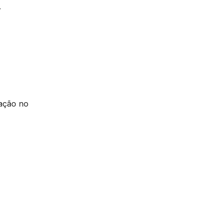
.
cação no