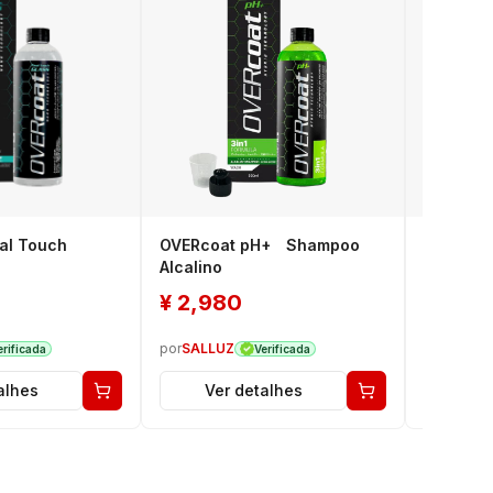
al Touch
OVERcoat pH+ Shampoo
OVERcoa
Alcalino
Ácido
¥
2,980
¥
2,9
por
SALLUZ
por
SALLU
erificada
Verificada
alhes
Ver detalhes
Ver