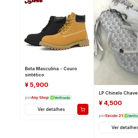
Bota Masculina - Couro
sintético
¥
5,900
LP Chinelo Chave
por
Any Shop
Verificada
¥
4,500
Ver detalhes
por
Século 21
Verifi
Ver detalhe