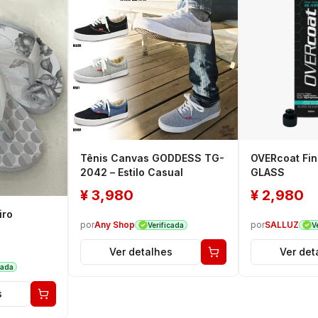
Tênis Canvas GODDESS TG-
OVERcoat Fin
2042 – Estilo Casual
GLASS
¥
3,980
¥
2,980
iro
por
Any Shop
por
SALLUZ
Verificada
V
Ver detalhes
Ver det
cada
s