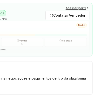
Acessar perfil
ada
Contatar Vendedor
Gunma
Média
—
Vendas
No prazo
1
—
iações.
tenha negociações e pagamentos dentro da plataforma.