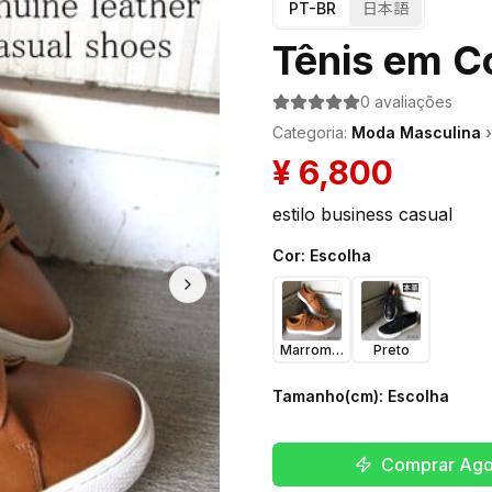
PT-BR
日本語
Tênis em C
0
avaliações
Categoria
:
Moda Masculina
›
¥
6,800
estilo business casual
Cor
:
Escolha
Marrom Claro
Preto
Tamanho(cm)
:
Escolha
Comprar Ago