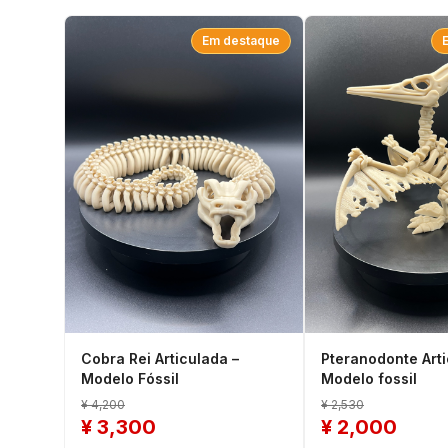
Em destaque
Cobra Rei Articulada –
Pteranodonte Art
Modelo Fóssil
Modelo fossil
¥
4,200
¥
2,530
¥
3,300
¥
2,000