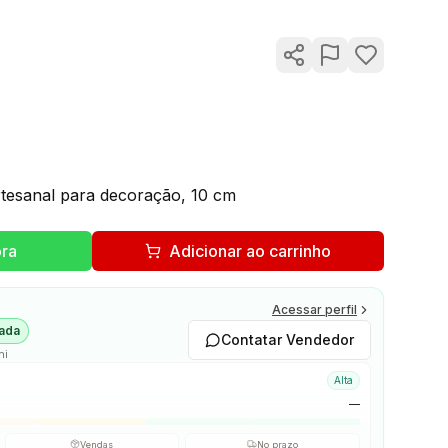
rtesanal para decoração, 10 cm
ra
Adicionar ao carrinho
Acessar perfil
cada
Contatar Vendedor
hi
Alta
—
Vendas
No prazo