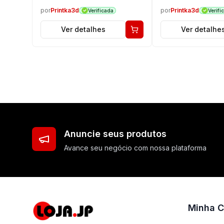
por
Printka3d
por
Printka3d
Verificada
Verifi
Ver detalhes
Ver detalhe
Anuncie seus produtos
Avance seu negócio com nossa plataforma
Minha C