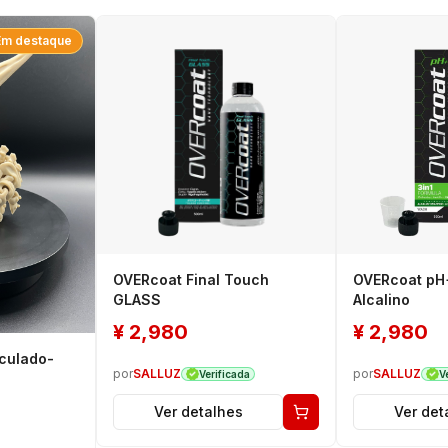
Em destaque
OVERcoat Final Touch
OVERcoat p
GLASS
Alcalino
¥
2,980
¥
2,980
iculado-
por
SALLUZ
por
SALLUZ
Verificada
V
Ver detalhes
Ver det