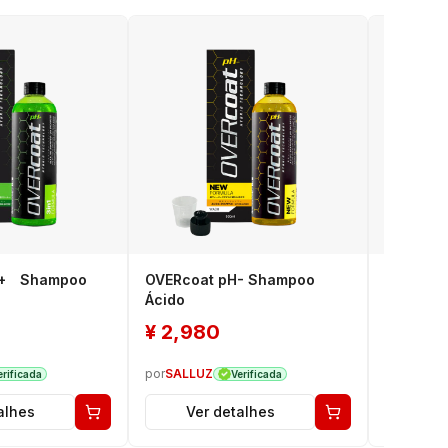
H+ Shampoo
OVERcoat pH- Shampoo
OVERcoat
Ácido
Shampoo
¥
2,980
¥
2,9
por
SALLUZ
por
SALLU
erificada
Verificada
alhes
Ver detalhes
Ver