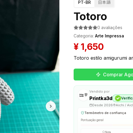
PT-BR
日本語
Totoro
0
avaliações
Categoria
:
Arte Impressa
¥
1,650
Totoro estilo amigurumi a
Comprar Ago
Vendido por
Printka3d
Verifi
Desde
2026
Aichi / Aic
Termômetro de confiança
Pontuação geral
Nota