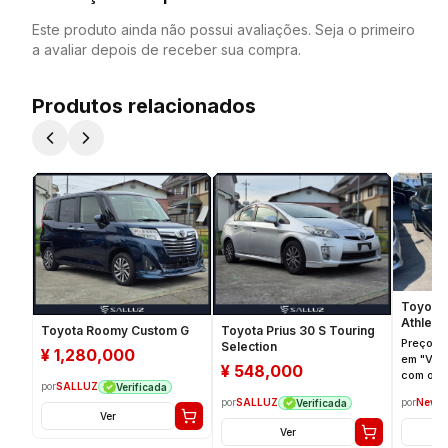
Este produto ainda não possui avaliações. Seja o primeiro
a avaliar depois de receber sua compra.
Produtos relacionados
Toyota 
Athlete 
Toyota Roomy Custom G
Toyota Prius 30 S Touring
Preço s
Selection
¥
1,280,000
em "Ver 
¥
548,000
com o loj
por
SALLUZ
Verificada
por
New C
por
SALLUZ
Verificada
Ver
Ver