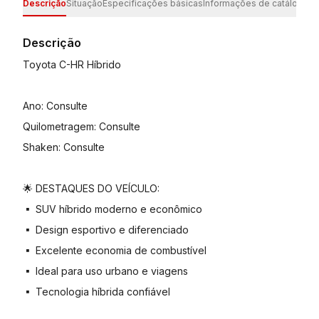
Descrição
Situação
Especificações básicas
Informações de catálogo
Es
Descrição
Toyota C-HR Híbrido
Ano: Consulte
Quilometragem: Consulte
Shaken: Consulte
🌟 DESTAQUES DO VEÍCULO:
▪️ SUV híbrido moderno e econômico
▪️ Design esportivo e diferenciado
▪️ Excelente economia de combustível
▪️ Ideal para uso urbano e viagens
▪️ Tecnologia híbrida confiável