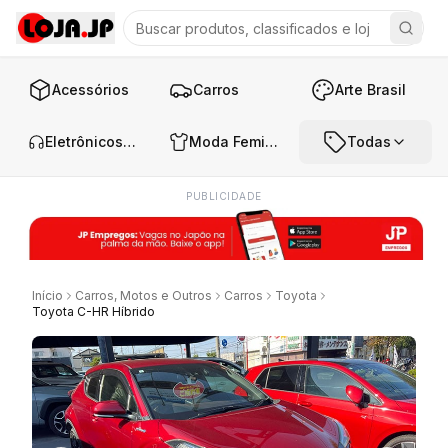
Acessórios
Carros
Arte Brasil
Eletrônicos e Áudio
Moda Feminina
Todas
PUBLICIDADE
Início
Carros, Motos e Outros
Carros
Toyota
Toyota C-HR Híbrido