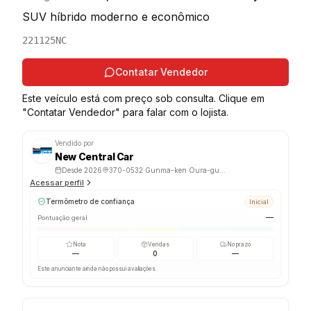
SUV híbrido moderno e econômico
221125NC
Contatar Vendedor
Este veículo está com preço sob consulta. Clique em
"Contatar Vendedor" para falar com o lojista.
Vendido por
New Central Car
Desde
2026
370-0532 Gunma-ken Oura-gun Oizumi-machi Sakata 198-2
Acessar perfil
Termômetro de confiança
Inicial
—
Pontuação geral
Nota
Vendas
No prazo
—
0
—
Este anunciante ainda não possui avaliações.