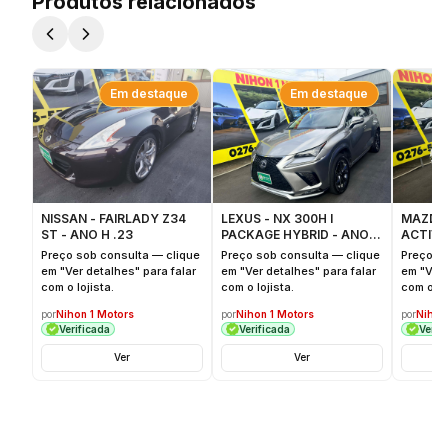
Produtos relacionados
Em destaque
Em destaque
NISSAN - FAIRLADY Z34
LEXUS - NX 300H I
MAZDA 
ST - ANO H .23
PACKAGE HYBRID - ANO
ACTIVE
H.27
Preço sob consulta — clique
Preço sob consulta — clique
Preço s
em "Ver detalhes" para falar
em "Ver detalhes" para falar
em "Ver 
com o lojista.
com o lojista.
com o loj
por
Nihon 1 Motors
por
Nihon 1 Motors
por
Nihon
Verificada
Verificada
Verif
Ver
Ver