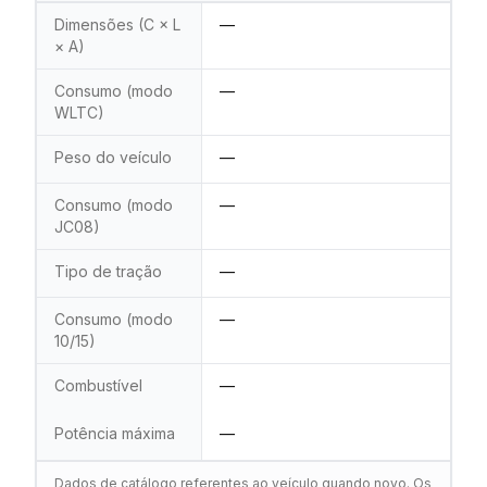
Dimensões (C × L
—
× A)
Consumo (modo
—
WLTC)
Peso do veículo
—
Consumo (modo
—
JC08)
Tipo de tração
—
Consumo (modo
—
10/15)
Combustível
—
Potência máxima
—
Dados de catálogo referentes ao veículo quando novo. Os