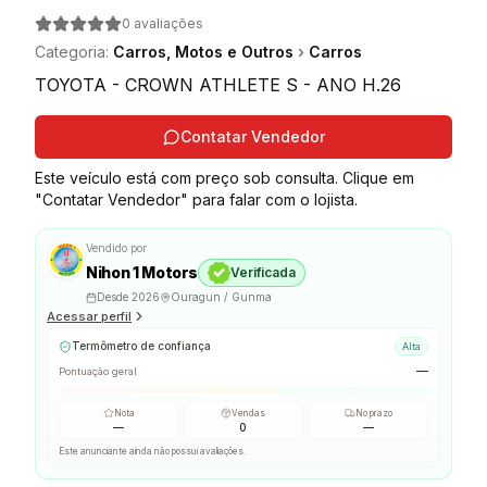
0
avaliações
Categoria
:
Carros, Motos e Outros
›
Carros
TOYOTA - CROWN ATHLETE S - ANO H.26
Contatar Vendedor
Este veículo está com preço sob consulta. Clique em
"Contatar Vendedor" para falar com o lojista.
Vendido por
Nihon 1 Motors
Verificada
Desde
2026
Ouragun / Gunma
Acessar perfil
Termômetro de confiança
Alta
—
Pontuação geral
Nota
Vendas
No prazo
—
0
—
Este anunciante ainda não possui avaliações.