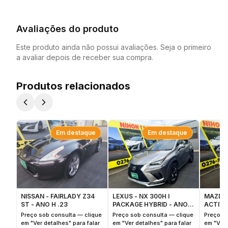
Avaliações do produto
Este produto ainda não possui avaliações. Seja o primeiro
a avaliar depois de receber sua compra.
Produtos relacionados
Em destaque
Em destaque
NISSAN - FAIRLADY Z34
LEXUS - NX 300H I
MAZDA 
ST - ANO H .23
PACKAGE HYBRID - ANO
ACTIVE
H.27
Preço sob consulta — clique
Preço sob consulta — clique
Preço s
em "Ver detalhes" para falar
em "Ver detalhes" para falar
em "Ver 