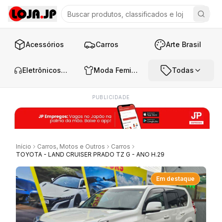
Acessórios
Carros
Arte Brasil
Eletrônicos e Áudio
Moda Feminina
Todas
PUBLICIDADE
Início
Carros, Motos e Outros
Carros
TOYOTA - LAND CRUISER PRADO TZ G - ANO H.29
Em destaque