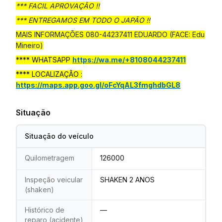
*** FACIL APROVAÇÃO !!
*** ENTREGAMOS EM TODO O JAPÃO !!
MAIS INFORMAÇÕES 080-44237411 EDUARDO (FACE: Edu
Mineiro)
**** WHATSAPP
https://wa.me/+8108044237411
**** LOCALIZAÇÃO :
https://maps.app.goo.gl/oFcYqAL3fmghdbGL8
Situação
Situação do veículo
Quilometragem
126000
Inspeção veicular
SHAKEN 2 ANOS
(shaken)
Histórico de
—
reparo (acidente)