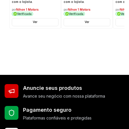
com o lojista.
com o lojista.
com o loj
por
Nihon 1 Motors
por
Nihon 1 Motors
por
Nihon
Verificada
Verificada
Verif
Ver
Ver
Anuncie seus produtos
Avance seu negócio com nossa plataforma
Pagamento seguro
Plataformas confiáveis e protegidas