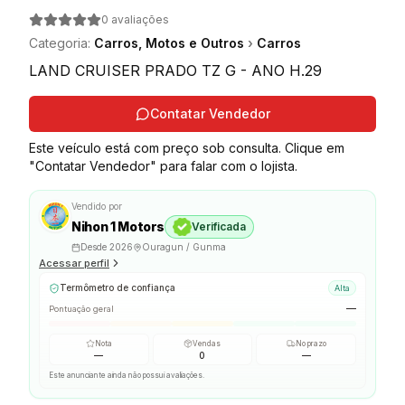
0
avaliações
Categoria
:
Carros, Motos e Outros
›
Carros
LAND CRUISER PRADO TZ G - ANO H.29
Contatar Vendedor
Este veículo está com preço sob consulta. Clique em
"Contatar Vendedor" para falar com o lojista.
Vendido por
Nihon 1 Motors
Verificada
Desde
2026
Ouragun / Gunma
Acessar perfil
Termômetro de confiança
Alta
—
Pontuação geral
Nota
Vendas
No prazo
—
0
—
Este anunciante ainda não possui avaliações.