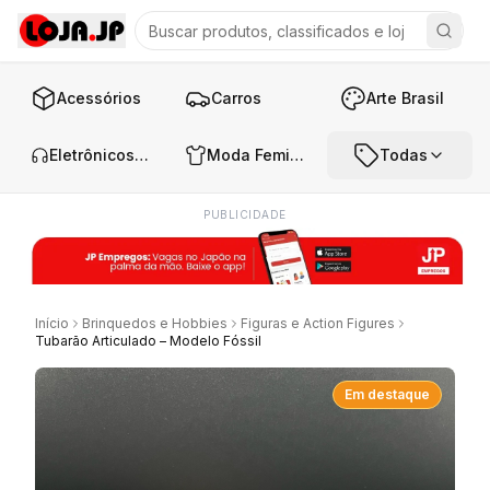
Acessórios
Carros
Arte Brasil
Eletrônicos e Áudio
Moda Feminina
Todas
PUBLICIDADE
Início
Brinquedos e Hobbies
Figuras e Action Figures
Tubarão Articulado – Modelo Fóssil
Em destaque