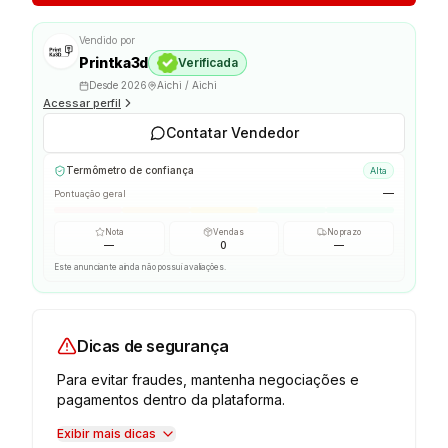
Vendido por
Printka3d
Verificada
Desde
2026
Aichi / Aichi
Acessar perfil
Contatar Vendedor
Termômetro de confiança
Alta
—
Pontuação geral
Nota
Vendas
No prazo
—
0
—
Este anunciante ainda não possui avaliações.
Dicas de segurança
Para evitar fraudes, mantenha negociações e
pagamentos dentro da plataforma.
Exibir mais dicas