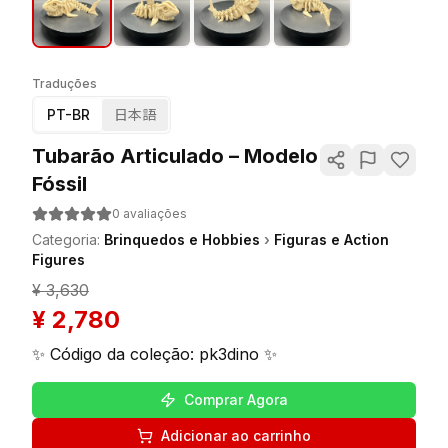
Traduções
PT-BR
日本語
Tubarão Articulado – Modelo
Fóssil
0
avaliações
Categoria
:
Brinquedos e Hobbies
›
Figuras e Action
Figures
¥
3,630
¥
2,780
✨ Código da coleção: pk3dino ✨
Comprar Agora
Adicionar ao carrinho