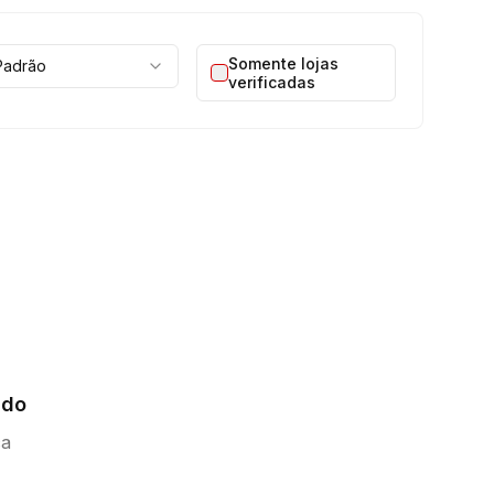
Somente lojas
Padrão
verificadas
ado
ca