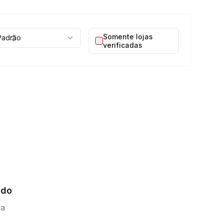
Somente lojas
Padrão
ar
verificadas
ado
ca