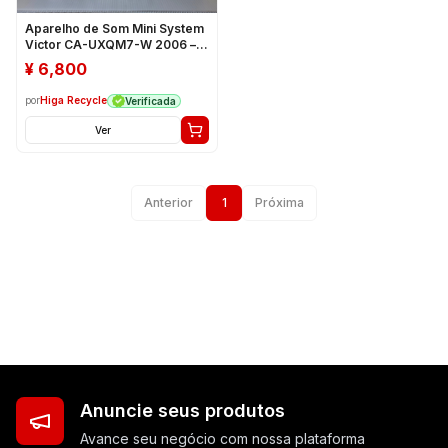
Aparelho de Som Mini System
Victor CA-UXQM7-W 2006 –
Usado
¥
6,800
por
Higa Recycle
Verificada
Ver
Anterior
1
Próxima
Anuncie seus produtos
Avance seu negócio com nossa plataforma