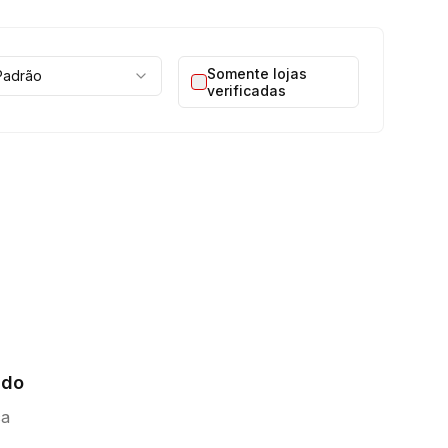
Somente lojas
Padrão
verificadas
ado
ca