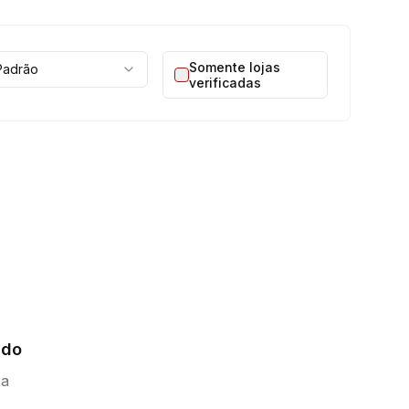
Somente lojas
Padrão
verificadas
ado
ca