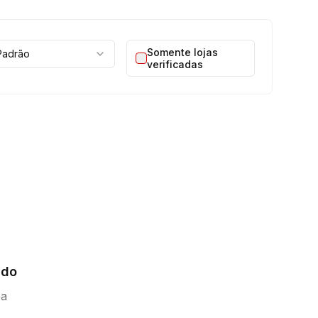
Somente lojas
Padrão
verificadas
ado
ca