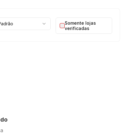
Somente lojas
Padrão
verificadas
ado
ca