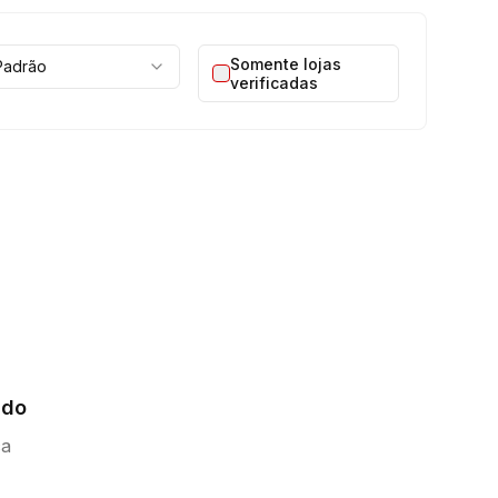
Somente lojas
Padrão
verificadas
ado
ca