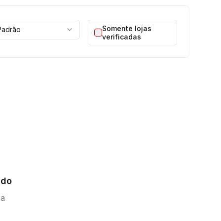
Somente lojas
Padrão
verificadas
ado
ca