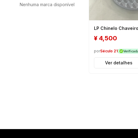
Nenhuma marca disponível
LP Chinelo Chaveir
¥
4,500
por
Século 21
Verificad
Ver detalhes