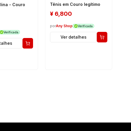
Tênis em Couro legítimo
lina - Couro
¥
6,800
por
Any Shop
Verificada
Verificada
Ver detalhes
talhes