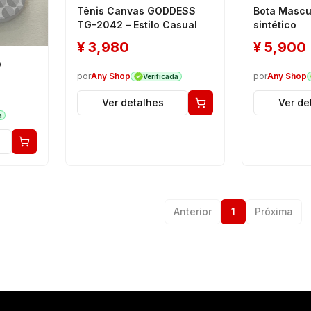
Tênis Canvas GODDESS
Bota Mascu
TG-2042 – Estilo Casual
sintético
¥
3,980
¥
5,900
o
por
Any Shop
por
Any Shop
Verificada
Ver detalhes
Ver de
a
Anterior
1
Próxima