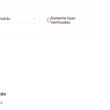
Somente lojas
Padrão
verificadas
ado
ca