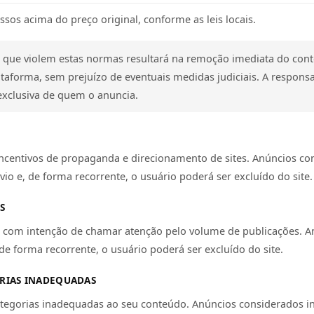
ssos acima do preço original, conforme as leis locais.
os que violem estas normas resultará na remoção imediata do co
ataforma, sem prejuízo de eventuais medidas judiciais. A responsa
exclusiva de quem o anuncia.
ncentivos de propaganda e direcionamento de sites. Anúncios co
io e, de forma recorrente, o usuário poderá ser excluído do site.
S
s com intenção de chamar atenção pelo volume de publicações. A
de forma recorrente, o usuário poderá ser excluído do site.
RIAS INADEQUADAS
tegorias inadequadas ao seu conteúdo. Anúncios considerados i