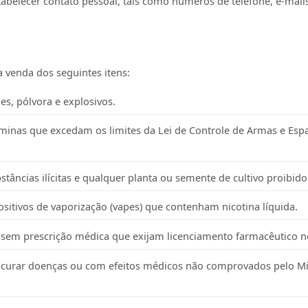
abelecer contato pessoal, tais como números de telefone, e-mail
 venda dos seguintes itens:
s, pólvora e explosivos.
minas que excedam os limites da Lei de Controle de Armas e Esp
stâncias ilícitas e qualquer planta ou semente de cultivo proibido
ositivos de vaporização (vapes) que contenham nicotina líquida.
em prescrição médica que exijam licenciamento farmacêutico n
curar doenças ou com efeitos médicos não comprovados pelo Min