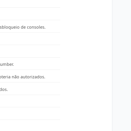
esbloqueio de consoles.
 Number.
oteria não autorizados.
dos.