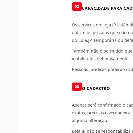
02
CAPACIDADE PARA CAD
Os serviços do Loja.JP estão 
utilizá-los pessoas que não g
do Loja.JP, temporária ou defi
Também não é permitido que u
inabilitá-los definitivamente.
Pessoas Jurídicas poderão cad
03
O CADASTRO
Apenas será confirmado o ca
exatas, precisas e verdadeir
alguma alteração.
Loja.JP não se responsabiliza