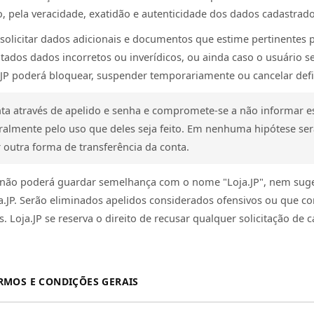
 pela veracidade, exatidão e autenticidade dos dados cadastrado
de solicitar dados adicionais e documentos que estime pertinentes 
tados dados incorretos ou inverídicos, ou ainda caso o usuário se
JP poderá bloquear, suspender temporariamente ou cancelar defi
ta através de apelido e senha e compromete-se a não informar es
ralmente pelo uso que deles seja feito. Em nenhuma hipótese ser
 outra forma de transferência da conta.
JP não poderá guardar semelhança com o nome "Loja.JP", nem sug
.JP. Serão eliminados apelidos considerados ofensivos ou que c
 Loja.JP se reserva o direito de recusar qualquer solicitação de c
RMOS E CONDIÇÕES GERAIS