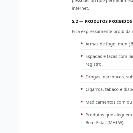
pessoais ou que permitam est
internet.
5.2 — PRODUTOS PROIBIDOS
Fica expressamente proibida a
Armas de fogo, muniçõe
Espadas e facas com lâ
registro.
Drogas, narcóticos, sub
Cigarros, tabaco e disp
Medicamentos com ou s
Produtos que aleguem 
Bem-Estar (MHLW).