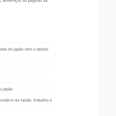
s, endereços ou páginas da
adas do Japão sem o devido
.
o Japão.
istério da Saúde, Trabalho e