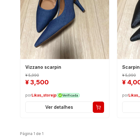
Vizzano scarpin
Scarpin
¥
5,990
¥
5,990
¥
3,500
¥
4,0
por
Likas_storejp
por
Likas_
Verificada
Ver detalhes
Página
1
de
1