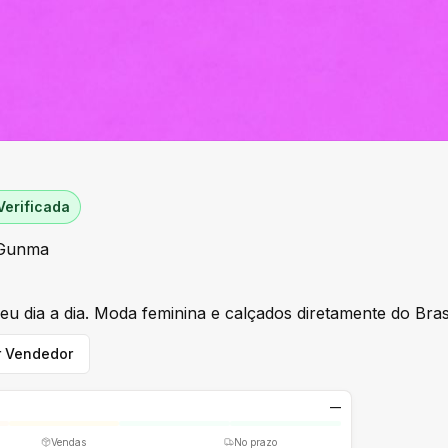
Verificada
 Gunma
eu dia a dia. Moda feminina e calçados diretamente do Brasi
r Vendedor
—
Vendas
No prazo