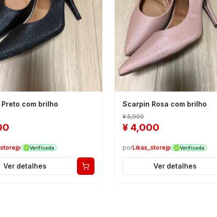
 Preto com brilho
Scarpin Rosa com brilho
¥
5,990
00
¥
4,000
storejp
por
Likas_storejp
Verificada
Verificada
Ver detalhes
Ver detalhes