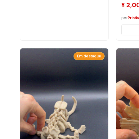
¥
2,0
por
Print
Em destaque