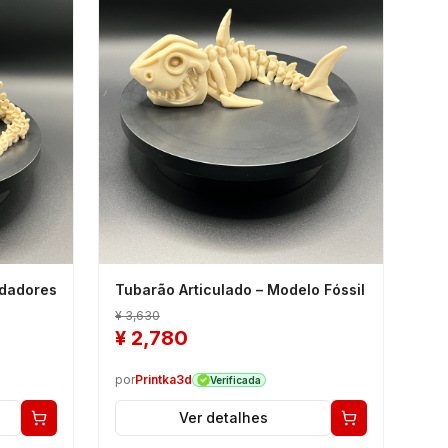
edadores
Tubarão Articulado – Modelo Fóssil
¥
3,630
¥
2,780
por
Printka3d
Verificada
Ver detalhes