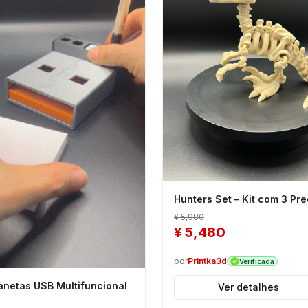
Hunters Set – Kit com 3 Pr
¥
5,980
¥
5,480
por
Printka3d
Verificada
anetas USB Multifuncional
Ver detalhes