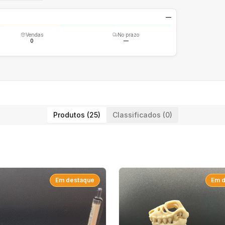
—
Vendas
No prazo
0
—
Produtos (25)
Classificados (0)
Em destaque
Em 