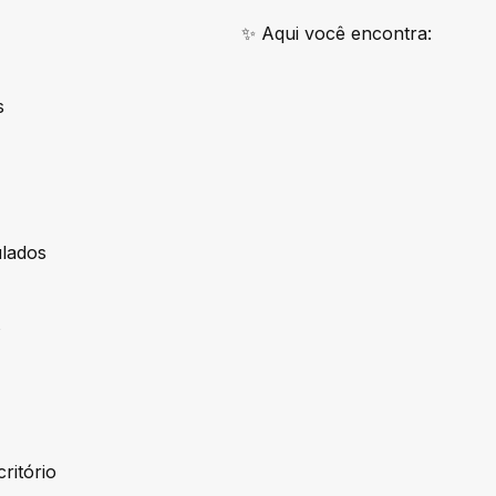
✨ Aqui você encontra:
s
ulados
s
ritório