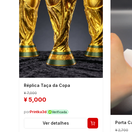
Réplica Taça da Copa
¥
7,000
¥
5,000
por
Printka3d
Verificada
Porta C
Ver detalhes
¥
2,700