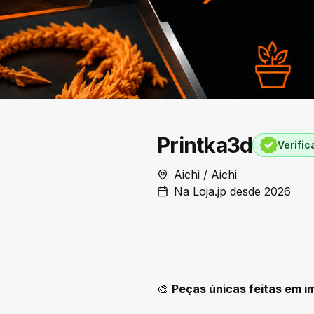
Printka3d
Verifi
Aichi / Aichi
Na Loja.jp desde 2026
🎨
Peças únicas feitas em i