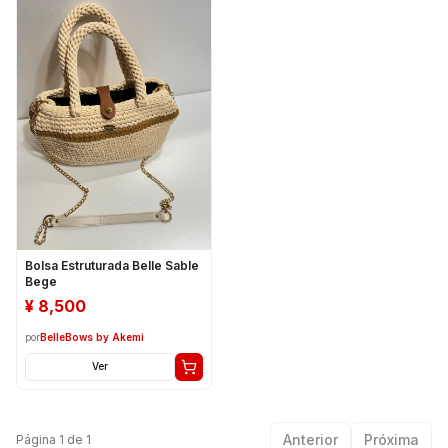
Bolsa Estruturada Belle Sable
Bege
¥
8,500
por
BelleBows by Akemi
Ver
Anterior
Próxima
Página
1
de
1