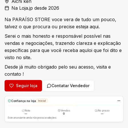
Aichi ken
Na Loja.jp desde 2026
Na PARAÍSO STORE voce vera de tudo um pouco,
talvez o que procura ou precise esteja aqui.
Serei o mais honesto e responsável possível nas
vendas e negociações, trazendo clareza e explicação
específicas para que você receba aquloi que foi dito e
visto no site.
Desde já muito obrigado pelo seu acesso, visita e
contato !
Seguir loja
Contatar Vendedor
—
Confiança na loja
Inicial
Nota
Vendas
No prazo
—
0
—
Este anunciante ainda não possui avaliações.