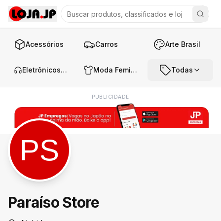
Acessórios
Carros
Arte Brasil
Eletrônicos e Áudio
Moda Feminina
Todas
PUBLICIDADE
Paraíso Store