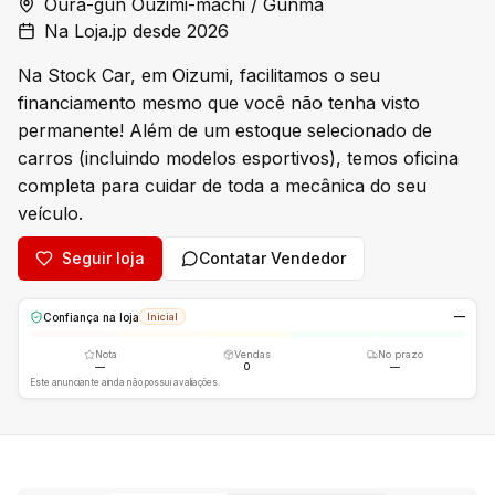
Oura-gun Ouzimi-machi / Gunma
Na Loja.jp desde 2026
Na Stock Car, em Oizumi, facilitamos o seu
financiamento mesmo que você não tenha visto
permanente! Além de um estoque selecionado de
carros (incluindo modelos esportivos), temos oficina
completa para cuidar de toda a mecânica do seu
veículo.
Seguir loja
Contatar Vendedor
—
Confiança na loja
Inicial
Nota
Vendas
No prazo
—
0
—
Este anunciante ainda não possui avaliações.