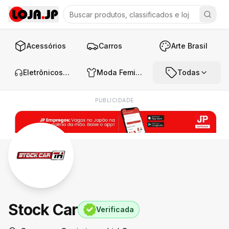
Acessórios
Carros
Arte Brasil
Eletrônicos e Áudio
Moda Feminina
Todas
PUBLICIDADE
Stock Car
Verificada